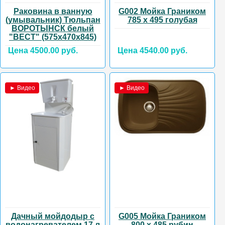
Раковина в ванную
G002 Мойка Граником
(умывальник) Тюльпан
785 х 495 голубая
ВОРОТЫНСК белый
"ВЕСТ" (575х470х845)
Цена 4500.00 руб.
Цена 4540.00 руб.
► Видео
► Видео
Дачный мойдодыр с
G005 Мойка Граником
водонагревателем 17 л
800 х 485 рубин