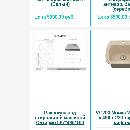
(Белый)
антикор.,б
(серебр
Цена 5000.00 руб.
Цена 5500.00 
Раковина над
VG203 Мойка V
стиральной машиной
х 490 х 220 т
Онтарио 587*496*100
сифон