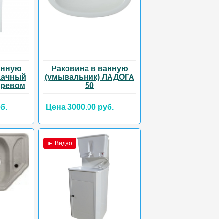
анную
Раковина в ванную
дачный
(умывальник) ЛАДОГА
гревом
50
б.
Цена 3000.00 руб.
► Видео