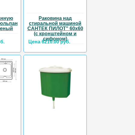
анную
Раковина над
тюльпан
стиральной машиной
леный
САНТЕК ПИЛОТ" 60х60
(с кронштейном и
сифоном)
б.
Цена 6210.00 руб.