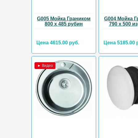
G005 Мойка Граником
G004 Мойка Г
800 х 485 рубин
790 х 500 и
Цена 4615.00 руб.
Цена 5185.00 
► Видео