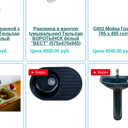
ванной с
Раковина в ванную
G002 Мойка Гр
 Тюльпан
(умывальник) Тюльпан
785 х 495 го
елый
ВОРОТЫНСК белый
"ВЕСТ" (575х470х845)
руб.
Цена 4500.00 руб.
Цена 4540.00 ру
► Видео
► Видео