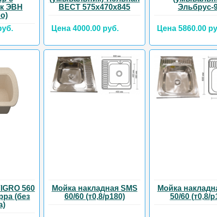
ак ЭВН
ВЕСТ 575х470х845
Эльбрус-
о)
руб.
Цена 4000.00 руб.
Цена 5860.00 ру
IGRO 560
Мойка накладная SMS
Мойка накладн
ерра (без
60/60 (т0,8/р180)
50/60 (т0,8/р
а)