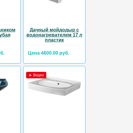
аником
Дачный мойдодыр с
лубая
водонагревателем 17 л
пластик
б.
Цена 4600.00 руб.
► Видео