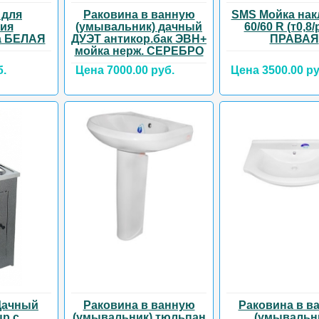
 для
Раковина в ванную
SMS Мойка нак
тия
(умывальник) дачный
60/60 R (т0,8/
а БЕЛАЯ
ДУЭТ антикор.бак ЭВН+
ПРАВАЯ
мойка нерж. СЕРЕБРО
б.
Цена 7000.00 руб.
Цена 3500.00 ру
Дачный
Раковина в ванную
Раковина в в
р с
(умывальник) тюльпан
(умывальн