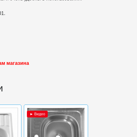
01.
ам магазина
и
► Видео