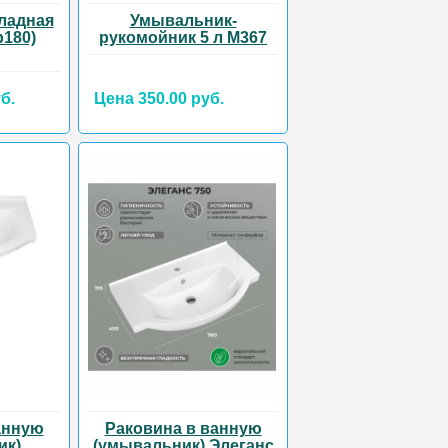
ладная
Умывальник-
р180)
рукомойник 5 л М367
б.
Цена 350.00 руб.
анную
Раковина в ванную
ик)
(умывальник) Элеганс