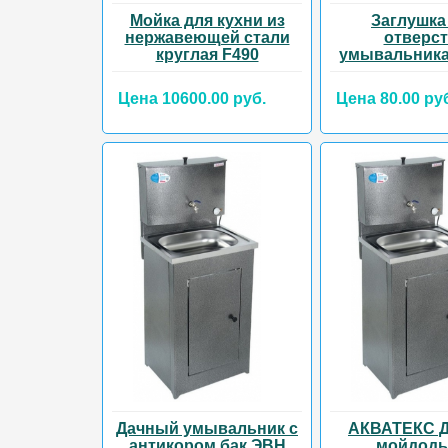
Мойка для кухни из
Заглушка
нержавеющей стали
отверс
круглая F490
умывальник
Цена 10600.00 руб.
Цена 80.00 ру
Дачный умывальник с
АКВАТЕКС 
антикором,бак ЭВН
мойдоды