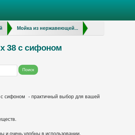
й
Мойка из нержавеющей...
 х 38 с сифоном
Поиск
 с сифоном - практичный выбор для вашей
уществ.
ы и очень удобны в использовании.