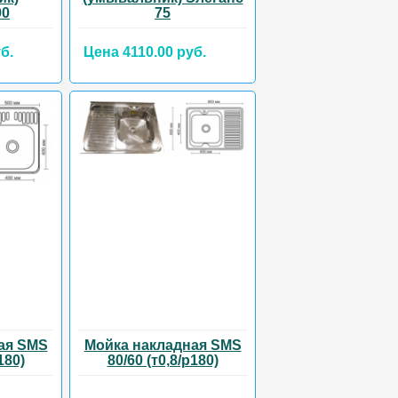
90
75
б.
Цена 4110.00 руб.
ая SMS
Мойка накладная SMS
180)
80/60 (т0,8/р180)