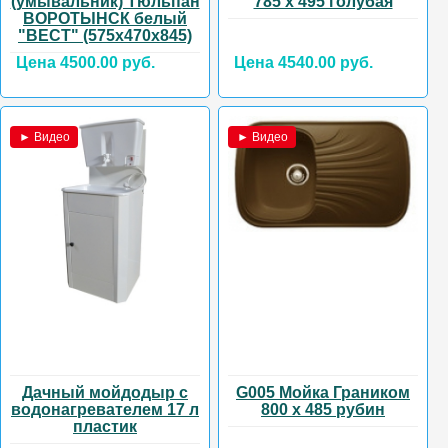
(умывальник) Тюльпан
785 х 495 голубая
ВОРОТЫНСК белый
"ВЕСТ" (575х470х845)
Цена 4500.00 руб.
Цена 4540.00 руб.
► Видео
► Видео
Дачный мойдодыр с
G005 Мойка Граником
водонагревателем 17 л
800 х 485 рубин
пластик