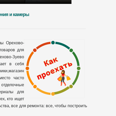
ения и камеры
лы Орехово-
товаров для
рехово-Зуево
чает в себя
ики,магазин
место часто
 отделочные
териалы для
ех, кто ищет
тва, все для ремонта: все, чтобы построить