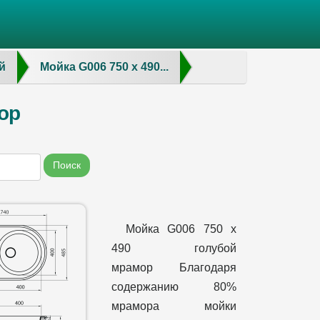
й
Мойка G006 750 х 490...
ор
Поиск
Мойка G006 750 х
490 голубой
мрамор Благодаря
содержанию 80%
мрамора мойки