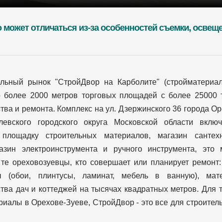
о может отличаться из-за особенностей съемки, освещ
ельный рынок "СтройДвор на Карболите" (стройматериа
о более 2000 метров торговых площадей с более 25000 
тва и ремонта. Комплекс на ул. Дзержинского 36 города О
левского городского округа Московской области вклю
 площадку строительных материалов, магазин сантехн
газин электроинструмента и ручного инструмента, это 
те ореховозуевцы, кто совершает или планирует ремонт:
ы (обои, плинтусы, ламинат, мебель в ванную), ма
тва дач и коттеджей на тысячах квадратных метров. Для т
иалы в Орехове-Зуеве, СтройДвор - это все для строительс