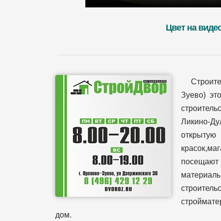
Цвет на виде
Строит
Зуево) эт
строительс
Ликино-Ду
открытую
красок,ма
посещают 
материал
строительс
стройматер
дом.