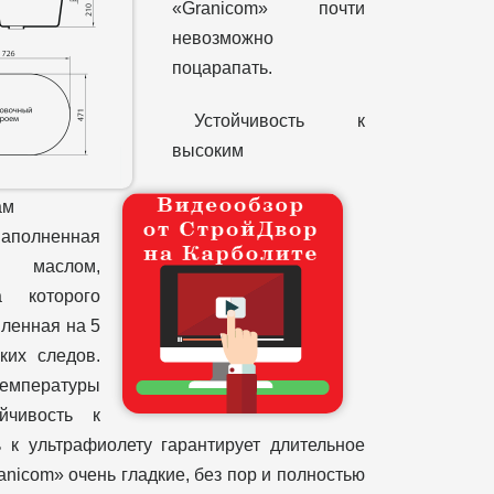
«Granicom» почти
невозможно
поцарапать.
Устойчивость к
высоким
ам
наполненная
 маслом,
а которого
вленная на 5
ких следов.
температуры
чивость к
 к ультрафиолету гарантирует длительное
anicom» очень гладкие, без пор и полностью