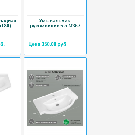
ладная
Умывальник-
р180)
рукомойник 5 л М367
б.
Цена 350.00 руб.