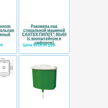
анную
Раковина над
тюльпан
стиральной машиной
леный
САНТЕК ПИЛОТ" 60х60
(с кронштейном и
сифоном)
б.
Цена 6210.00 руб.