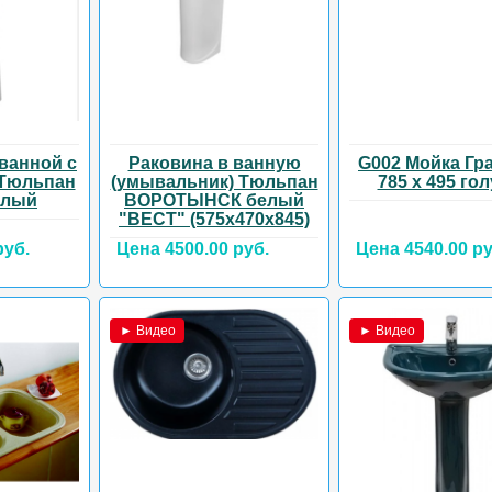
ванной с
Раковина в ванную
G002 Мойка Гр
 Тюльпан
(умывальник) Тюльпан
785 х 495 го
елый
ВОРОТЫНСК белый
"ВЕСТ" (575х470х845)
руб.
Цена 4500.00 руб.
Цена 4540.00 ру
► Видео
► Видео