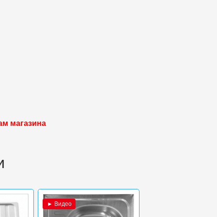
ам магазина
и
► Видео