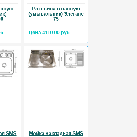
анную
Раковина в ванную
ик)
(умывальник) Элеганс
90
75
б.
Цена 4110.00 руб.
ая SMS
Мойка накладная SMS