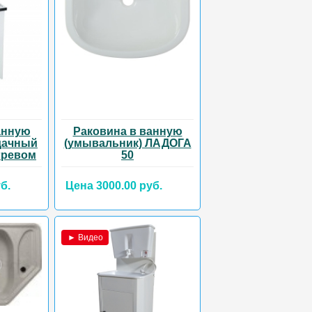
анную
Раковина в ванную
дачный
(умывальник) ЛАДОГА
гревом
50
б.
Цена 3000.00 руб.
► Видео