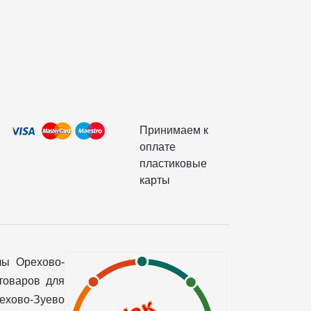
Принимаем к
оплате
пластиковые
карты
лы Орехово-
товаров для
рехово-Зуево