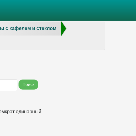
ы с кафелем и стеклом
Поиск
омкрат одинарный