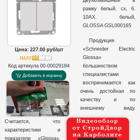
двухклавишный в
рамку белый. сх, 6.
10AX. белый,
GLOSSA GSL000165
Продукция
«Schneider Electric
Цена: 227.00 руб/шт
Glossa»
Код артикула 00-00029184
большинством
специалистами
Добавить в корзину
воспринимается как
очень достойная по
качеству и по
внешнему виду.
Считается, что
характеристики и
показатели «Glossa»,